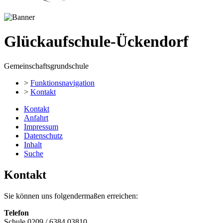
Glückaufschule-Ückendorf
Gemeinschaftsgrundschule
>
Funktionsnavigation
>
Kontakt
Kontakt
Anfahrt
Impressum
Datenschutz
Inhalt
Suche
Kontakt
Sie können uns folgendermaßen erreichen:
Telefon
Schule 0209 / 6384 03810